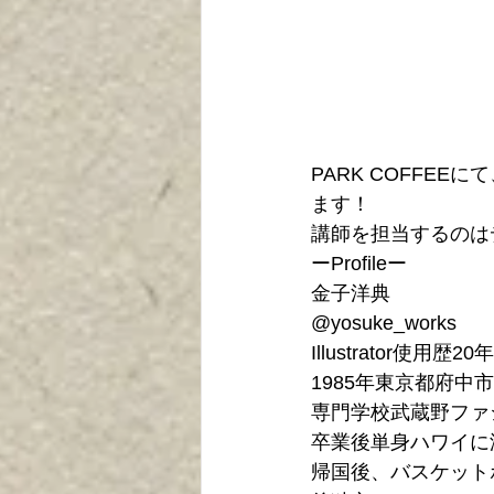
PARK COFFEE
ます！
講師を担当するのは
ーProfileー
金子洋典
@yosuke_works
Illustrator使
1985年東京都府中
専門学校武蔵野ファ
卒業後単身ハワイに
帰国後、バスケットボ