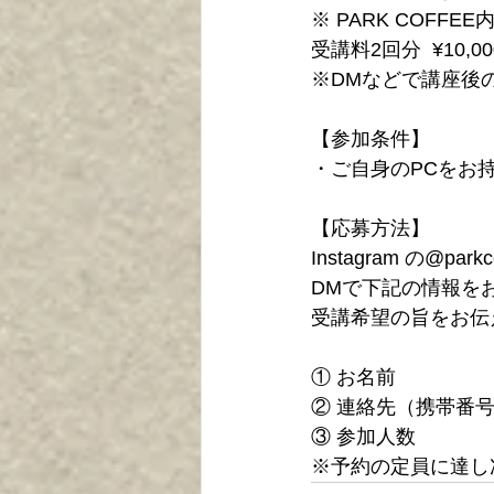
※ PARK COFF
受講料2回分  ¥10,0
※DMなどで講座後
【参加条件】
・ご自身のPCをお持ち
【応募方法】
Instagram の@par
DMで下記の情報を
受講希望の旨をお伝
① お名前
② 連絡先（携帯番
③ 参加人数
※予約の定員に達し