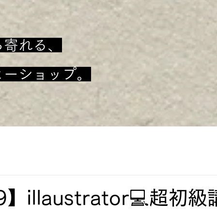
ち寄れる、
ヒーショップ。
9】illaustrator💻超初