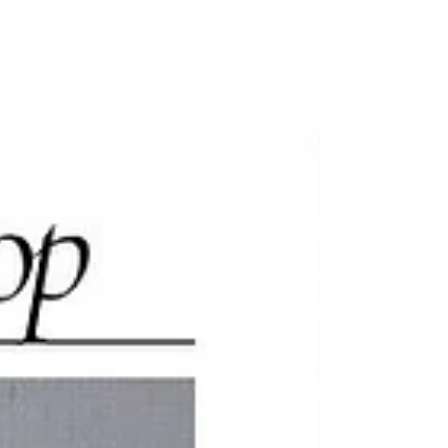
く心地よさや、鮮やかな色彩を楽しみながら、遊ぶように
表現するアートプログラムです。 「こんな方法で、こんな
素敵な作品ができるなんて！」 そんな驚きから始まるアー
トワークショップ。 「こう描かなきゃ」「上手に描かなき
ゃ」はありません。 夢中になって手を動かしているうち
に、 「私にもこんな作品ができるんだ！」という驚きと、
表現する楽しさを味わえます。 同じテーマでも、出来上が
る作品は一人ひとりまったく違います。 作品を見合う時間
では、お互いの表現や感じ方の違いを楽しみながら、自然
と笑顔や会話が生まれます。 このワークショップは、臨床
美術のアートプログラムをもとに行います。 臨床美術は、
作品をつくる過程を大切にし、五感を使って自由に表現を
楽しむアートプログラムです。 忙しい毎日を少し離れて、
大人も子どものように夢中になれる90分。 そんな