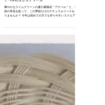
2 日前
【8月29日（土）13:30～16:00】紫陽花ア
ナベルのスクエアリース
爽やかなライムグリーンの夏の紫陽花＂アナベル＂と、季
節の草花を使って、この季節だけのナチュラルリースを作
りませんか？ 今年は初めての方でも作りやすいスクエアリ
ース…少しだけチャレンジしたい方におすすめの三日月リ
ースの2メニューをご用意しました。 フレッシュな瑞々し
さを楽しんだあとは、やさしい生成り色のドライリース
へ。 植物の表情がゆっくり変化していく時間も、このリー
スならではの楽しみです。 忙しい毎日を少し離れて、植物
に触れ、夢中になれるひとときをご一緒しませんか？ 完成
したリースは、お部屋にやさしい夏の風景を届けてくれま
す。 ＿＿＿ 【メニュー＆日時】 ◉8月2日sun.13:30〜16:30
三日月リース 定員6名 ◉8月29日sat.13:30〜16:00 スク
エアリース 定員6名 ■参加費他 ¥8,800-(花材、講習、税
込) ドリンク代別 定員6名 ＿＿＿ 【ワークショップご予
約】 ☑MomeNTs MarquaNTs インスタプロフィールのリン
ク🔗から ☑モモンマルコン公式LINEご登録