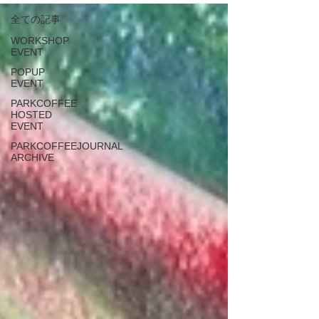
全ての記事
WORKSHOP
EVENT
POPUP
EVENT
PARKCOFFEE
HOSTED
EVENT
PARKCOFFEEJOURNAL
ARCHIVE