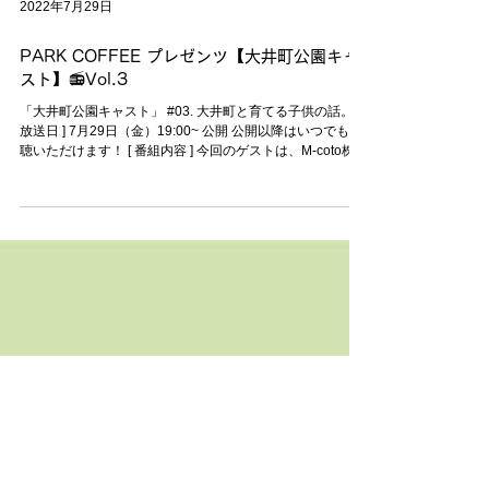
2022年7月29日
PARK COFFEE プレゼンツ【大井町公園キャ
スト】📻Vol.3
「大井町公園キャスト」 #03. 大井町と育てる子供の話。 [
放送日 ] 7月29日（金）19:00~ 公開 公開以降はいつでも傾
聴いただけます！ [ 番組内容 ] 今回のゲストは、M-coto株式
会社（エムコトカブシキガイシャ）代表取締役『杉山 由美
恵』さんです！...