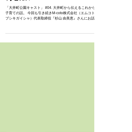
PARKCOFFEEプレゼンツ【大井町公園キャス
ト】📻Vol.4
「大井町公園キャスト」 #04. 大井町から伝えるこれからの
子育ての話。 今回も引き続きM-coto株式会社（エムコトカ
ブシキガイシャ）代表取締役『杉山 由美恵』さんにお話を
伺っています！ 大井町が地元だという杉山さん、この事業
をはじめる きっかけとなったエポソードや、...