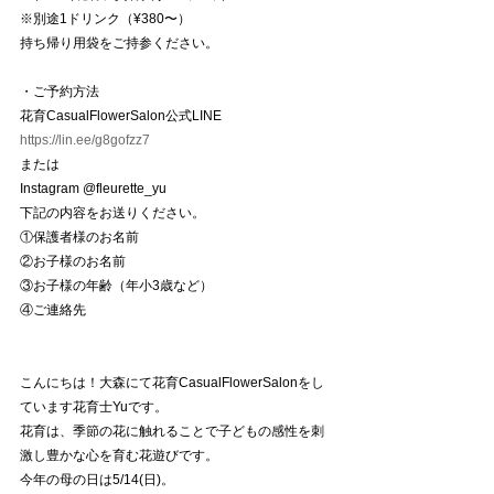
※別途1ドリンク（¥380〜）
持ち帰り用袋をご持参ください。
・ご予約方法
花育CasualFlowerSalon公式LINE 
https://lin.ee/g8gofzz7
または
Instagram @fleurette_yu
下記の内容をお送りください。
①保護者様のお名前
②お子様のお名前
③お子様の年齢（年小3歳など）
④ご連絡先
こんにちは！大森にて花育CasualFlowerSalonをし
ています花育士Yuです。
花育は、季節の花に触れることで子どもの感性を刺
激し豊かな心を育む花遊びです。
今年の母の日は5/14(日)。