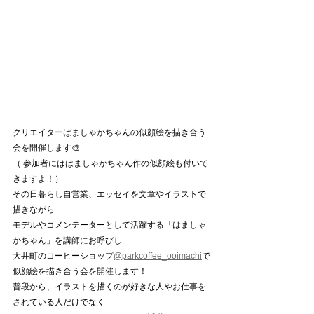
クリエイターはましゃかちゃんの似顔絵を描き合う
会を開催します🎨
（ 参加者にははましゃかちゃん作の似顔絵も付いて
きますよ！）
その日暮らし自営業、エッセイを文章やイラストで
描きながら
モデルやコメンテーターとして活躍する「はましゃ
かちゃん」を講師にお呼びし
大井町のコーヒーショップ
@parkcoffee_ooimachi
で
似顔絵を描き合う会を開催します！
普段から、イラストを描くのが好きな人やお仕事を
されている人だけでなく