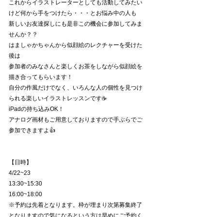
これからイラストレーターとしても活動してみたい
けど何から手をつけたら・・・とお悩み中の人も
新しいお友達探しにも是非この機会に参加してみま
せんか？？
はましゃかちゃんから似顔絵のレクチャーを受けた
後は
参加者のみなさんと楽しくお茶をしながら似顔絵を
描き合ってもらいます！
自分の作風だけでなく、いろんな人の個性を見つけ
られる楽しいイラストレッスンです☕️
iPadの持ち込みOK！
アナログ画材もご用意しておりますので手ぶらでご
参加できますよ👍
【日時】
4/22~23
13:30~15:30
16:00~18:00 
※予約は先着となります。枠が埋まり次第募集終了
となりますので気になるという方は早めにご予約く