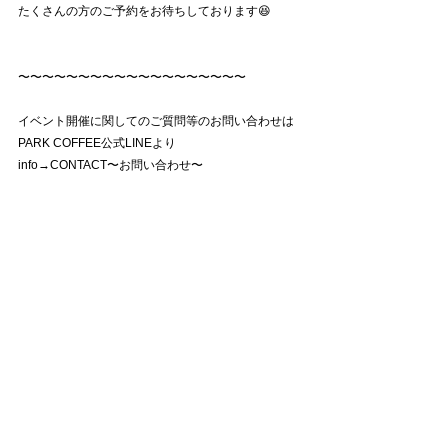
たくさんの方のご予約をお待ちしております😆
〜〜〜〜〜〜〜〜〜〜〜〜〜〜〜〜〜〜〜
イベント開催に関してのご質問等のお問い合わせは
PARK COFFEE公式LINEより
info→CONTACT〜お問い合わせ〜
にて、ご連絡いただけますと最短でのご対応をさせ
ていただきます。
⬇︎PARK COFFEE oimachi公式LINE
https://lin.ee/nGePIXgB
その他のお問い合わせ方法も下記のメールアドレス
またはお電話にて受け付けております。
お気軽にお申し付けくださいませ♪
info@parkcoffee-oimachi.com
  or  03-6754-4286