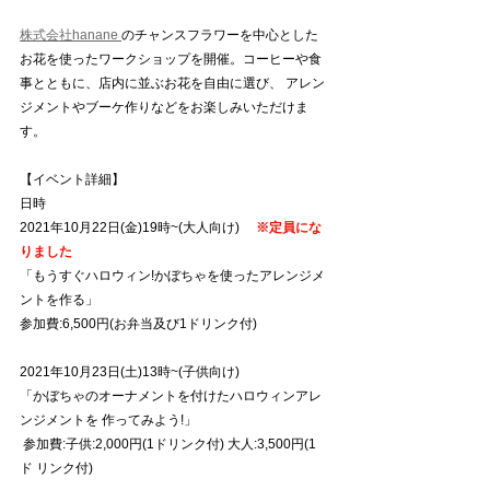
株式会社hanane 
のチャンスフラワーを中心とした
お花を使ったワークショップを開催。コーヒーや食
事とともに、店内に並ぶお花を自由に選び、 アレン
ジメントやブーケ作りなどをお楽しみいただけま
す。
【イベント詳細】
日時 
2021年10月22日(金)19時~(大人向け) 　
※定員にな
りました
「もうすぐハロウィン!かぼちゃを使ったアレンジメ
ントを作る」
参加費:6,500円(お弁当及び1ドリンク付) 
2021年10月23日(土)13時~(子供向け) 
「かぼちゃのオーナメントを付けたハロウィンアレ
ンジメントを 作ってみよう!」
 参加費:子供:2,000円(1ドリンク付) 大人:3,500円(1
ド リンク付)