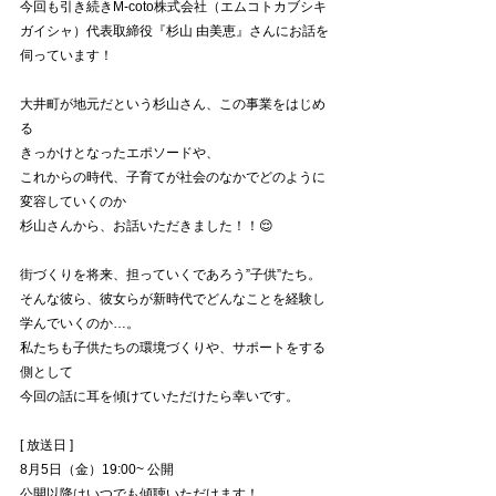
今回も引き続きM-coto株式会社（エムコトカブシキ
ガイシャ）代表取締役『杉山 由美恵』さんにお話を
伺っています！
大井町が地元だという杉山さん、この事業をはじめ
る
きっかけとなったエポソードや、
これからの時代、子育てが社会のなかでどのように
変容していくのか
杉山さんから、お話いただきました！！😌
街づくりを将来、担っていくであろう”子供”たち。
そんな彼ら、彼女らが新時代でどんなことを経験し
学んでいくのか…。
私たちも子供たちの環境づくりや、サポートをする
側として
今回の話に耳を傾けていただけたら幸いです。
[ 放送日 ]
8月5日（金）19:00~ 公開
公開以降はいつでも傾聴いただけます！