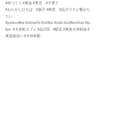
#街づくり
#東急
#育児
#子育て
#わたがしひろば
#親子
#教育
#品川ママと繋がり
たい
#parkcoffee
#oimachi
#coffee
#cafe
#coffeeshop
#to
kyo
#大井町カフェ
#品川区
#駅近
#東急大井町線
#
東急線沿い
#大井町駅
すべて表示
最新記事