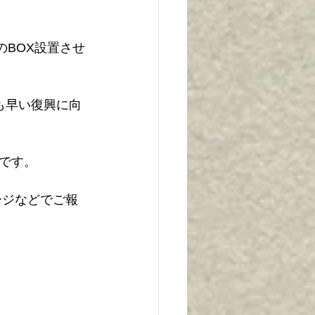
のBOX設置させ
も早い復興に向
です。
ージなどでご報