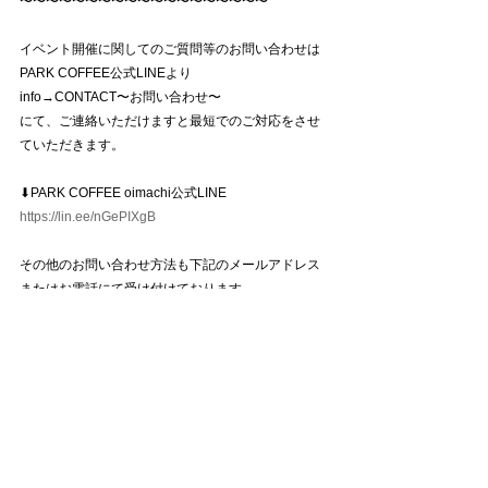
〜〜〜〜〜〜〜〜〜〜〜〜〜〜〜〜〜〜〜
イベント開催に関してのご質問等のお問い合わせは
PARK COFFEE公式LINEより
info→CONTACT〜お問い合わせ〜
にて、ご連絡いただけますと最短でのご対応をさせ
ていただきます。
⬇︎PARK COFFEE oimachi公式LINE
https://lin.ee/nGePIXgB
その他のお問い合わせ方法も下記のメールアドレス
またはお電話にて受け付けております。
お気軽にお申し付けくださいませ♪
info@parkcoffee-oimachi.com
  or  03-6754-4286
すべて表示
最新記事