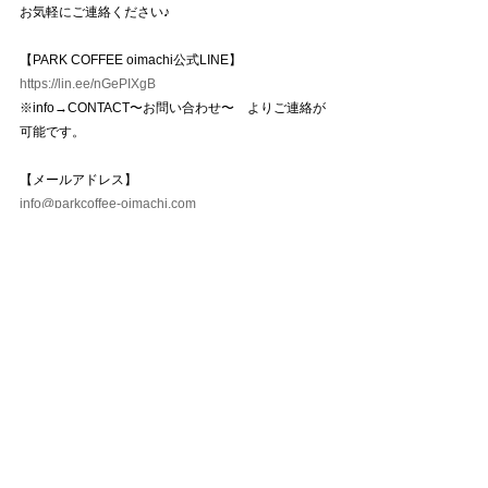
お気軽にご連絡ください♪
【PARK COFFEE oimachi公式LINE】
https://lin.ee/nGePIXgB
※info→CONTACT〜お問い合わせ〜　よりご連絡が
可能です。
【メールアドレス】
info@parkcoffee-oimachi.com
【電話番号】
03-6754-4286
※お客様対応中などでお電話に出られない場合がご
ざいます。
　お時間を置いて再度ご連絡頂くか、その他の問い
合わせ方法をお試し下さい。
〜〜〜〜〜〜〜〜〜〜〜〜〜〜〜〜〜〜〜
WORKSHOP EVENT