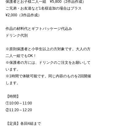
保護者とお子様二人一組　¥5,800（2作品作成）
ご兄弟・お友達など1名様追加の場合はプラス
¥2,000（3作品作成）
作品の材料代とギフトパッケージ代込み
ドリンク代別
※原則保護者と小学生以上の方対象です。大人の方
二人一組でもOK！
※保護者の方には、ドリンクのご注文をお願いして
います。
※1時間で体験可能です。同じ内容のものを2回開催
します。
【時間】
①10:00～11:00
②11:20～12:20
【定員】各回4組まで