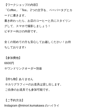
【ワークショップの内容】 
「Coffee」「Tea」 2つの文字を、ペーパータグとカ
ードに書きます。
書き終わったら、お店のコーヒーと共にスタイリン
グして、スマホで撮影しましょう！
ビギナー向けの内容です。
全くの初めての方も安心してお越しください！お待
ちしております♪
【参加費他】
6600円 
※ワンドリンクオーダー別途 
【持ち物】ありません
 ※カリグラフィーのお道具は貸し出します。
 ご自身のお道具でも参加可能です。
【ご予約方法】
Instagram @minori.kumakawa のハイライ