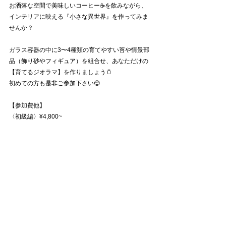
お洒落な空間で美味しいコーヒー☕️を飲みながら、
インテリアに映える『小さな異世界』を作ってみま
せんか？
ガラス容器の中に3〜4種類の育てやすい苔や情景部
品（飾り砂やフィギュア）を組合せ、あなただけの
【育てるジオラマ】を作りましょう🫙
初めての方も是非ご参加下さい😊
【参加費他】
〈初級編〉¥4,800~