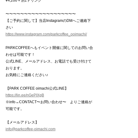
¥4,200＋別1ドリンク
〜〜〜〜〜〜〜〜〜〜〜〜〜〜〜〜〜〜〜
【ご予約に関して】当店InstagramのDMへご連絡下
さい
https://www.instagram.com/parkcoffee_ooimachi/
PARKCOFFEEへもイベント開催に関してのお問い合
わせは可能です！
公式LINE、メールアドレス、お電話でも受け付けて
おります。
お気軽にご連絡ください♪
【PARK COFFEE oimachi公式LINE】
https://lin.ee/nGePIXgB
※info→CONTACT〜お問い合わせ〜　よりご連絡が
可能です。
【メールアドレス】
info@parkcoffee-oimachi.com