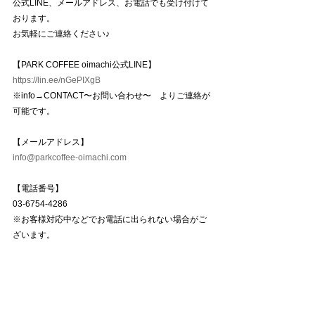
公式LINE、メールアドレス、お電話でも受け付けて
おります。
お気軽にご連絡ください♪
【PARK COFFEE oimachi公式LINE】
https://lin.ee/nGePIXgB
※info→CONTACT〜お問い合わせ〜　よりご連絡が
可能です。
【メールアドレス】
info@parkcoffee-oimachi.com
【電話番号】
03-6754-4286
※お客様対応中などでお電話に出られない場合がご
ざいます。
　お時間を置いて再度ご連絡頂くか、その他の問い
合わせ方法をお試し下さい。
〜〜〜〜〜〜〜〜〜〜〜〜〜〜〜〜〜〜〜
WORKSHOP EVENT