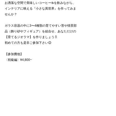
お洒落な空間で美味しいコーヒー☕️を飲みながら、
インテリアに映える『小さな異世界』を作ってみま
せんか？
ガラス容器の中に3〜4種類の育てやすい苔や情景部
品（飾り砂やフィギュア）を組合せ、あなただけの
【育てるジオラマ】を作りましょう🫙
初めての方も是非ご参加下さい😊
【参加費他】
〈初級編〉¥4,800~