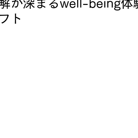
が深まるwell-being体
フト