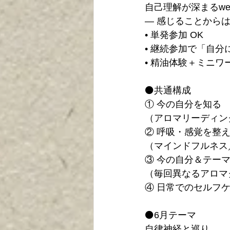
自己理解が深まるwell
― 感じることから
• 単発参加 OK
• 継続参加で「自
• 精油体験＋ミニワ
⚫共通構成
① 今の自分を知る
（アロマリーディン
② 呼吸・感覚を整
（マインドフルネス
③ 今の自分＆テー
（毎回異なるアロマ
④ 日常でのセルフ
⚫6月テーマ
自律神経と巡り