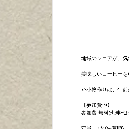
地域のシニアが、気
美味しいコーヒーを
※小物作りは、午前
【参加費他】
参加費 無料(珈琲代は
定員　7名(先着順) 