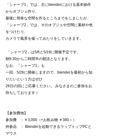
「シャープ1」では、主にblenderにおける基本操作
からオブジェ作り、
最後に簡単な空間を作るところまでをしましたが、
「シャープ2」では、そのオブジェや空間に素材や色
をつけたり、
カメラで風景を撮ってみたりをしていきます。 
 「シャープ2」は5/6と5/19に開催予定です。
朝9:30から二時間半の朝活となります。 
なお、「シャープ1」も
一回、5/26に開催しますので、blenderを最初から知
りたいという方はぜひ
26日の回にご応募ください。 みなさまのご参加をお
待ちしております！
【参加費他】
参加費　：￥3,000（+お飲み物 ￥380～） 
持参品　： Blenderを起動できるラップトップPCと
マウス