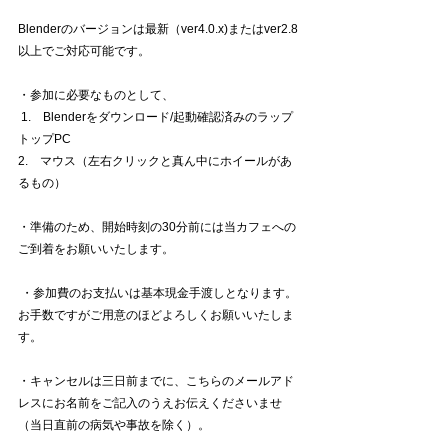
Blenderのバージョンは最新（ver4.0.x)またはver2.8
以上でご対応可能です。 
・参加に必要なものとして、
 1.　Blenderをダウンロード/起動確認済みのラップ
トップPC 
2.　マウス（左右クリックと真ん中にホイールがあ
るもの） 
・準備のため、開始時刻の30分前には当カフェへの
ご到着をお願いいたします。
 ・参加費のお支払いは基本現金手渡しとなります。
お手数ですがご用意のほどよろしくお願いいたしま
す。 
・キャンセルは三日前までに、こちらのメールアド
レスにお名前をご記入のうえお伝えくださいませ
（当日直前の病気や事故を除く）。