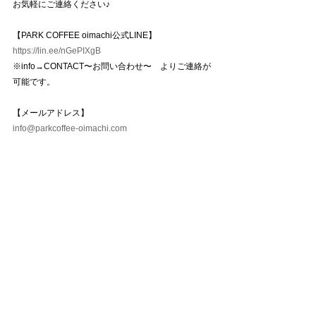
お気軽にご連絡ください♪
【PARK COFFEE oimachi公式LINE】
https://lin.ee/nGePIXgB
※info→CONTACT〜お問い合わせ〜　よりご連絡が
可能です。
【メールアドレス】
info@parkcoffee-oimachi.com
【電話番号】
03-6754-4286
※お客様対応中などでお電話に出られない場合がご
ざいます。
　お時間を置いて再度ご連絡頂くか、その他の問い
合わせ方法をお試し下さい。
〜〜〜〜〜〜〜〜〜〜〜〜〜〜〜〜〜〜〜
WORKSHOP EVENT