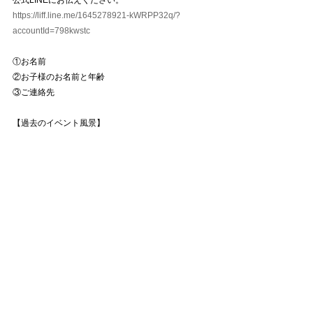
https://liff.line.me/1645278921-kWRPP32q/?
accountId=798kwstc
①お名前
②お子様のお名前と年齢
③ご連絡先
【過去のイベント風景】