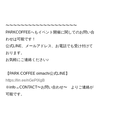
〜〜〜〜〜〜〜〜〜〜〜〜〜〜〜〜〜〜〜
PARKCOFFEEへもイベント開催に関してのお問い合
わせは可能です！
公式LINE、メールアドレス、お電話でも受け付けて
おります。
お気軽にご連絡ください♪
【PARK COFFEE oimachi公式LINE】
https://lin.ee/nGePIXgB
※info→CONTACT〜お問い合わせ〜　よりご連絡が
可能です。
【メールアドレス】
info@parkcoffee-oimachi.com
【電話番号】
03-6754-4286