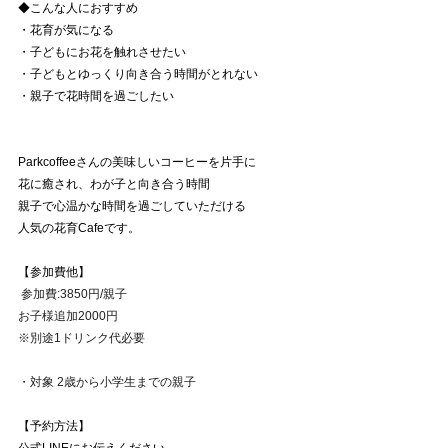
◆こんな人におすすめ 
・花育が気になる 
・子どもにお花を触れさせたい 
・子どもとゆっくり向き合う時間がとれない 
・親子で花時間を過ごしたい 
Parkcoffeeさんの美味しいコーヒーを片手に 
花に癒され、わが子と向き合う時間 
親子で心温かな時間を過ごしていただける 
人気の花育Cafeです。
【参加費他】
参加費:3850円/親子 
お子様追加2000円 
※別途1ドリンク代必要 
・対象 2歳から小学生までの親子
【予約方法】
公式LINEにお伝えください。