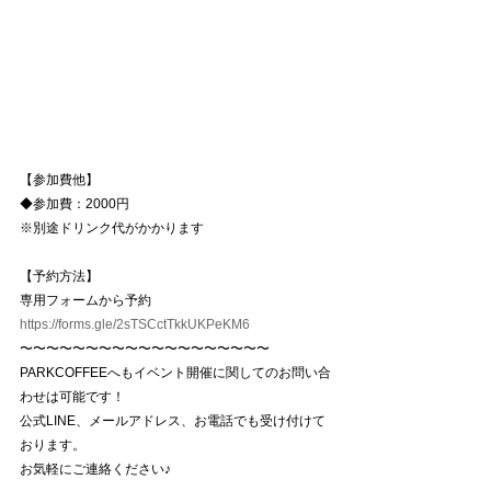
【参加費他】
◆参加費：2000円
※別途ドリンク代がかかります
【予約方法】
専用フォームから予約
https://forms.gle/2sTSCctTkkUKPeKM6
〜〜〜〜〜〜〜〜〜〜〜〜〜〜〜〜〜〜〜
PARKCOFFEEへもイベント開催に関してのお問い合
わせは可能です！
公式LINE、メールアドレス、お電話でも受け付けて
おります。
お気軽にご連絡ください♪