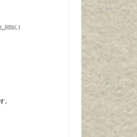
little/
）
す。