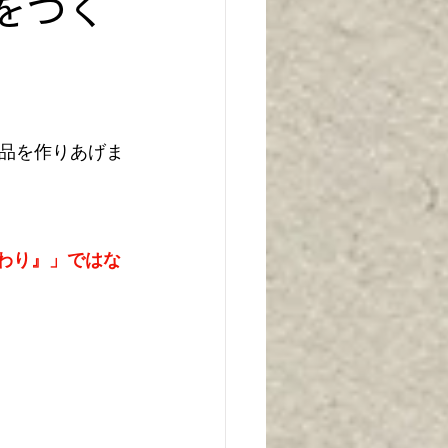
をつく
品を作りあげま
まわり』」ではな