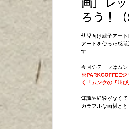
画」レッ
ろう！（Spr
幼児向け親子アート
アートを使った感覚
す。
今回のテーマはムン
※PARKCOFF
く「ムンクの『叫び
知識や経験がなくて
カラフルな画材とと