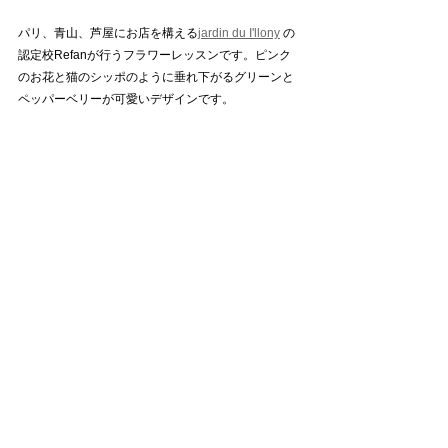
パリ、青山、芦屋にお店を構える
jardin du I'llony
 の
認定校Refanが行うフラワーレッスンです。ピンク
のお花と猫のシッポのように垂れ下がるグリーンと
ペッパーベリーが可愛いデザインです。