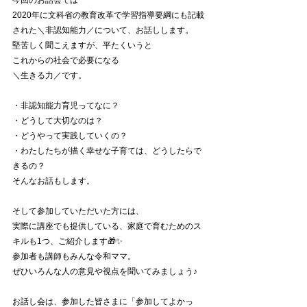
今回のお話会では
2020年に文科省の教育改革で学習指導要綱にも記載
された＼非認知能力／について、お話しします。
堅苦しく聞こえますが、平たくいうと
これからの社会で必要になる
＼生きる力／です。
・非認知能力育児ってなに？
・どうして大切なのは？
・どうやって実践していくの？
・わたしたちが描く幸せな子育ては、どうしたらで
きるの？
そんなお話もします。
そして参加していただいた方には、
実際に講座でも提供している、家庭で育むためのス
キルも1つ、ご紹介します🎁✨
参加者も講師もみんな令和ママ。
ぜひいろんな人の意見や視点を聞いてみましょう♪
お話し会は、参加した皆さまに「参加してよかっ