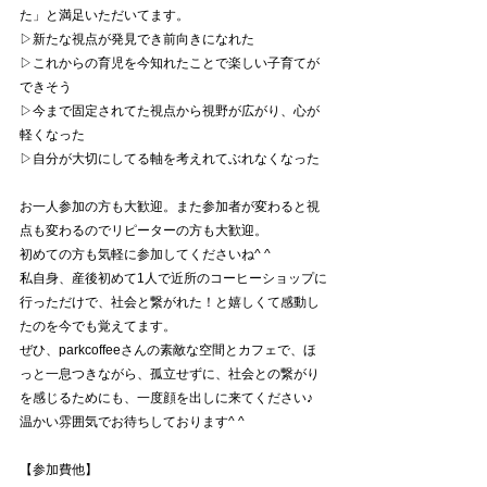
た」と満足いただいてます。
▷新たな視点が発見でき前向きになれた
▷これからの育児を今知れたことで楽しい子育てが
できそう
▷今まで固定されてた視点から視野が広がり、心が
軽くなった
▷自分が大切にしてる軸を考えれてぶれなくなった
お一人参加の方も大歓迎。また参加者が変わると視
点も変わるのでリピーターの方も大歓迎。
初めての方も気軽に参加してくださいね^ ^
私自身、産後初めて1人で近所のコーヒーショップに
行っただけで、社会と繋がれた！と嬉しくて感動し
たのを今でも覚えてます。
ぜひ、parkcoffeeさんの素敵な空間とカフェで、ほ
っと一息つきながら、孤立せずに、社会との繋がり
を感じるためにも、一度顔を出しに来てください♪
温かい雰囲気でお待ちしております^ ^
【参加費他】