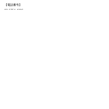
【電話番号】
03-6754-4286
※お客様対応中などでお電話に出られない場合がご
ざいます。
　お時間を置いて再度ご連絡頂くか、その他の問い
合わせ方法をお試し下さい。
〜〜〜〜〜〜〜〜〜〜〜〜〜〜〜〜〜〜〜
WORKSHOP EVENT
すべて表示
最新記事