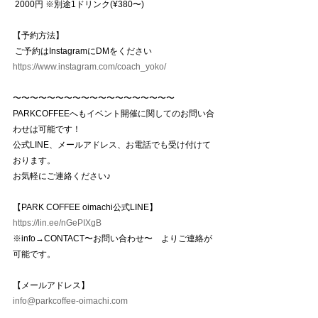
2000円 ※別途1ドリンク(¥380〜)
【予約方法】
ご予約はInstagramにDMをください
https://www.instagram.com/coach_yoko/
〜〜〜〜〜〜〜〜〜〜〜〜〜〜〜〜〜〜〜
PARKCOFFEEへもイベント開催に関してのお問い合
わせは可能です！
公式LINE、メールアドレス、お電話でも受け付けて
おります。
お気軽にご連絡ください♪
【PARK COFFEE oimachi公式LINE】
https://lin.ee/nGePIXgB
※info→CONTACT〜お問い合わせ〜　よりご連絡が
可能です。
【メールアドレス】
info@parkcoffee-oimachi.com