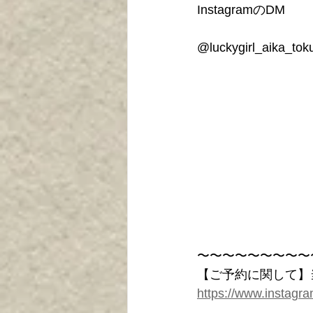
InstagramのDM
@luckygirl_aika_tok
〜〜〜〜〜〜〜〜〜
【ご予約に関して】当店
https://www.instagr