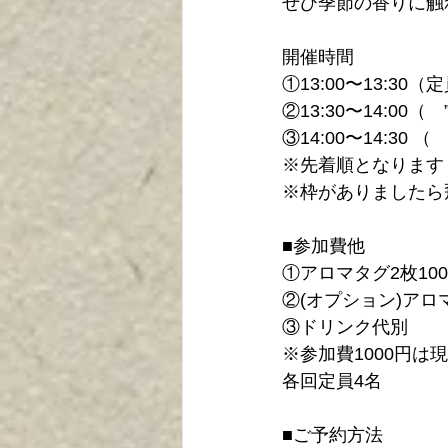
ぜひ季節の香りに触
開催時間
①13:00〜13:30（
②13:30〜14:00（　” 
③14:00〜14:30 （　”
※先着順となります
※枠がありましたら
■参加費他
①アロマタグ2枚10
②(オプション)アロ
③ドリンク代別
※参加費1000円は
各回定員4名
■ご予約方法