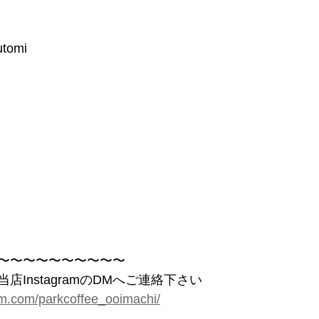
utomi
〜〜〜〜〜〜〜〜〜〜
InstagramのDMへご連絡下さい
am.com/parkcoffee_ooimachi/