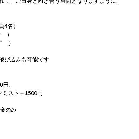
れて、ご自身と向き合う時間となりますように。
定員4名）
   ）
    ）
飛び込みも可能です
00円、
マミスト＋1500円
現金のみ