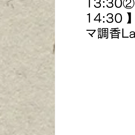
13:30②
14:3
マ調香La