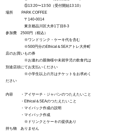
　　　　　⑤13:20〜13:50（受付開始13:10）
場所 　　PARK COFFEE
　　　　　〒140-0014
　　　　　東京都品川区⼤井1丁⽬8-3
参加費　2500円（税込）
　　　　　※ワンドリンク・ケーキ代を含む
　　　　　※500円分のEthical＆SEAアトレ⼤井町
店のお買いもの券
　　　　　※お連れの親御様や未就学児の飲⾷代は
別途店頭にてお⽀払いください
　　　　　※⼩学⽣以上の⽅はチケットをお求めく
ださい
内容　　・アイサーチ・ジャパンのつたえたいこと
　　　　・Ethical＆SEAのつたえたいこと
　　　　・マイバック作成の説明
　　　　・マイバック作成
　　　　　※ドリンクとケーキの提供あり
持ち物　ありません