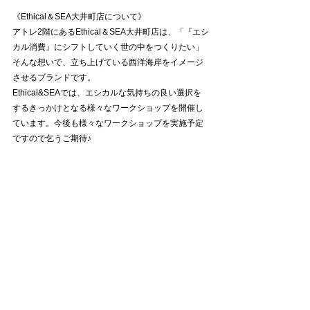
《Ethical＆SEA大井町店について》
アトレ2階にあるEthical＆SEA大井町店は、「『エシ
カル消費』にシフトしていく世の中をつくりたい」
そんな想いで、立ち上げている西洋海岸をイメージ
させるブランドです。
Ethical&SEAでは、エシカルな気持ちの良い選択を
するきっかけとなる様々なワークショップを開催し
ています。今後も様々なワークショップを実施予定
ですので乞うご期待♪
【Ethical&SEA 大井町店】
https://sky.ethicalsea.com/
【Ethical＆SEA大井町店Instagram】
https://www.instagram.com/ethicalsea_oimachi/
※イベント全般についてのお問合せは、
info@parkcoffee-oimachi.com 
　又は03-6754-4286までお 願いします。
WORKSHOP EVENT