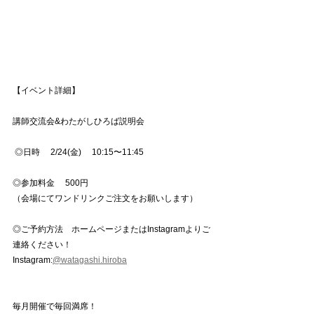
【イベント詳細】
講師交流会&わたがしひろば説明会
 ◎日時　 2/24(金)　 10:15〜11:45 
◎参加料金　 500円
（会場にてワンドリンクご注文をお願いします） 
◎ご予約方法　ホームページまたはInstagramよりご
連絡ください！
Instagram:
@watagashi.hiroba
毎月開催で毎回満席！