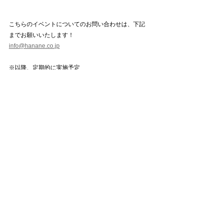
こちらのイベントについてのお問い合わせは、下記
までお願いいたします！
info@hanane.co.jp
※以降、定期的に実施予定 
※イベント全般についてのお問合せや、
　イベント開催ご希望の方は、
info@parkcoffee-
oimachi.com 
　又は03-6754-4286までお 願いします。