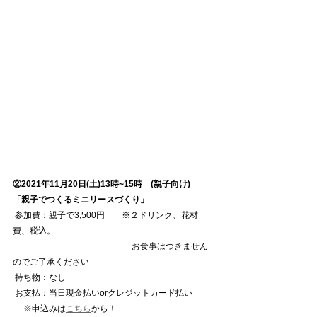
②2021年11月20日(土)13時~15時　(親子向け) 
「親子でつくるミニリースづくり」
 参加費：親子で3,500円　　※２ドリンク、花材
費、税込。
　　　　　　　　　　　　　　お食事はつきません
のでご了承ください
 持ち物：なし
 お支払：当日現金払いorクレジットカード払い
 　※申込みは
こちら
から！