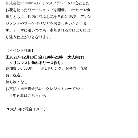
株式会社hanane 
のチャンスフラワーを中心とした
お花を使ったワークショップを開催。コーヒーや食
事とともに、店内に並ぶお花を自由に選び、 アレン
ジメントやブーケ作りなどをお楽しみいただけま
す。テーマに沿いつつも、参加される方ひとりひと
り違う仕上がりとなります。
【イベント詳細】
①2021年12月10日(金) 19時~21時　(大人向け）
「
クリスマスに飾れるリース作り
」
参加費：6,500円　　※1ドリンク、お弁当、花材
費、税込。
持ち物：なし 
お支払：当日現金払いorクレジットカード払い
　※申込みは
こちら
から！
 ▼大人向け花会イメージ