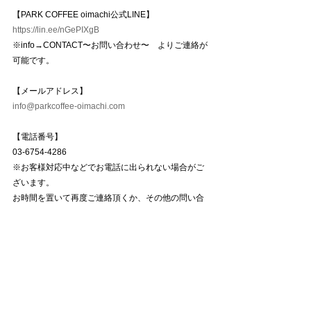
【PARK COFFEE oimachi公式LINE】
https://lin.ee/nGePIXgB
※info→CONTACT〜お問い合わせ〜　よりご連絡が
可能です。
【メールアドレス】
info@parkcoffee-oimachi.com
【電話番号】
03-6754-4286
※お客様対応中などでお電話に出られない場合がご
ざいます。
お時間を置いて再度ご連絡頂くか、その他の問い合
わせ方法をお試し下さい。
〜〜〜〜〜〜〜〜〜〜〜〜〜〜〜〜〜〜〜
WORKSHOP EVENT