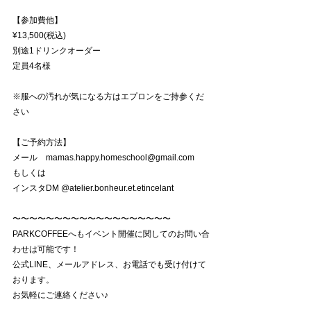
【参加費他】
¥13,500(税込)
別途1ドリンクオーダー
定員4名様
※服への汚れが気になる方はエプロンをご持参くだ
さい
【ご予約方法】
メール　
mamas.happy.homeschool@gmail.com
もしくは 
インスタDM @
atelier.bonheur.et
.etincelant
〜〜〜〜〜〜〜〜〜〜〜〜〜〜〜〜〜〜〜
PARKCOFFEEへもイベント開催に関してのお問い合
わせは可能です！
公式LINE、メールアドレス、お電話でも受け付けて
おります。
お気軽にご連絡ください♪