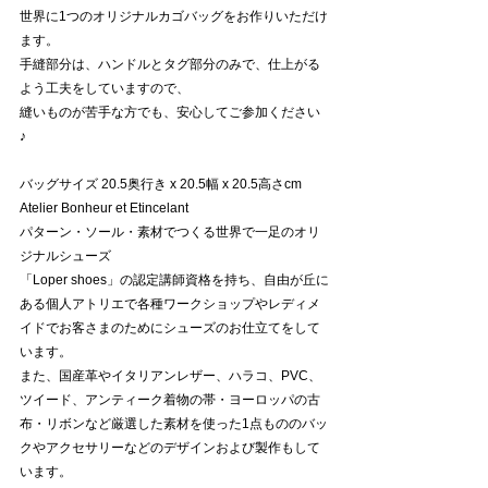
世界に1つのオリジナルカゴバッグをお作りいただけ
ます。 
手縫部分は、ハンドルとタグ部分のみで、仕上がる
よう工夫をしていますので、
縫いものが苦手な方でも、安心してご参加ください
♪ 
バッグサイズ 20.5奥行き x 20.5幅 x 20.5高さcm 
Atelier Bonheur et Etincelant 
パターン・ソール・素材でつくる世界で一足のオリ
ジナルシューズ 
「Loper shoes」の認定講師資格を持ち、自由が丘に
ある個人アトリエで各種ワークショップやレディメ
イドでお客さまのためにシューズのお仕立てをして
います。 
また、国産革やイタリアンレザー、ハラコ、PVC、
ツイード、アンティーク着物の帯・ヨーロッパの古
布・リボンなど厳選した素材を使った1点もののバッ
クやアクセサリーなどのデザインおよび製作もして
います。