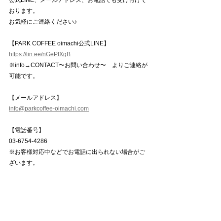
おります。
お気軽にご連絡ください♪
【PARK COFFEE oimachi公式LINE】
https://lin.ee/nGePIXgB
※info→CONTACT〜お問い合わせ〜　よりご連絡が
可能です。
【メールアドレス】
info@parkcoffee-oimachi.com
【電話番号】
03-6754-4286
※お客様対応中などでお電話に出られない場合がご
ざいます。
お時間を置いて再度ご連絡頂くか、その他の問い合
わせ方法をお試し下さい。
〜〜〜〜〜〜〜〜〜〜〜〜〜〜〜〜〜〜〜
WORKSHOP EVENT