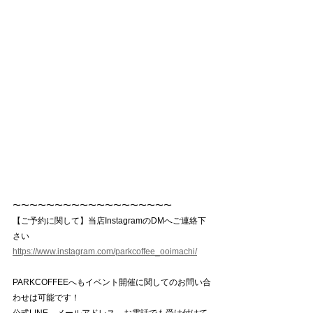
〜〜〜〜〜〜〜〜〜〜〜〜〜〜〜〜〜〜〜
【ご予約に関して】当店InstagramのDMへご連絡下
さい
https://www.instagram.com/parkcoffee_ooimachi/
PARKCOFFEEへもイベント開催に関してのお問い合
わせは可能です！
公式LINE、メールアドレス、お電話でも受け付けて