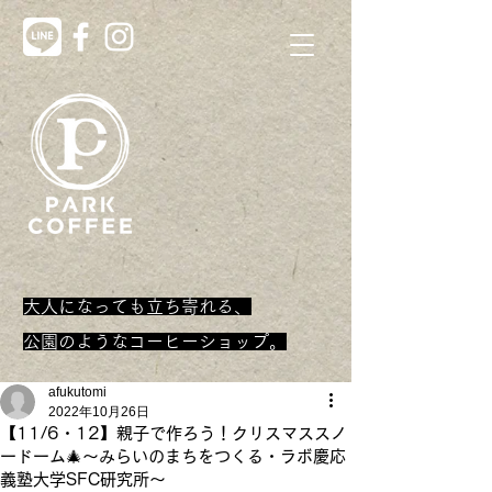
大人になっても立ち寄れる、
​公園のようなコーヒーショップ。
afukutomi
2022年10月26日
【11/6・12】親子で作ろう！クリスマススノ
ードーム🎄～みらいのまちをつくる・ラボ慶応
義塾大学SFC研究所～