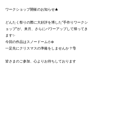
ワークショップ開催のお知らせ🎄
どんたく祭りの際に大好評を博した"手作りワークシ
ョップ"が、来月、さらにパワーアップして帰ってき
ます✨
今回の作品はスノードーム⛄️❄️
一足先にクリスマスの準備をしませんか？🎅
皆さまのご参加、心よりお待ちしております