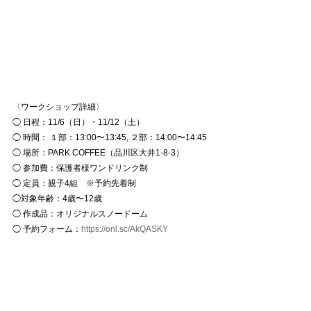
〈ワークショップ詳細〉
◯ 日程：11/6（日）・11/12（土）
◯ 時間： １部：13:00〜13:45, ２部：14:00〜14:45
◯ 場所：PARK COFFEE（品川区大井1-8-3）
◯ 参加費：保護者様ワンドリンク制
◯ 定員：親子4組　※予約先着制
◯対象年齢：4歳〜12歳
◯ 作成品：オリジナルスノードーム
◯ 予約フォーム：
https://onl.sc/AkQASKY