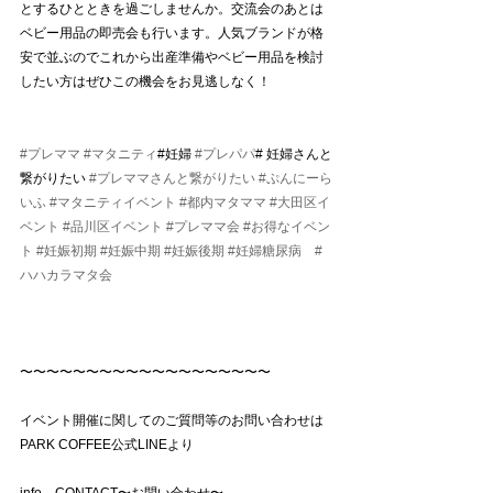
とするひとときを過ごしませんか。交流会のあとは
ベビー用品の即売会も行います。人気ブランドが格
安で並ぶのでこれから出産準備やベビー用品を検討
したい方はぜひこの機会をお見逃しなく！
#プレママ
#マタニティ
#妊婦 
#プレパパ
# 妊婦さんと
繋がりたい 
#プレママさんと繋がりたい
#ぷんにーら
いふ
#マタニティイベント
#都内マタママ
#大田区イ
ベント
#品川区イベント
#プレママ会
#お得なイベン
ト
#妊娠初期
#妊娠中期
#妊娠後期
#妊婦糖尿病
#
ハハカラマタ会
〜〜〜〜〜〜〜〜〜〜〜〜〜〜〜〜〜〜〜
イベント開催に関してのご質問等のお問い合わせは
PARK COFFEE公式LINEより
info→CONTACT〜お問い合わせ〜