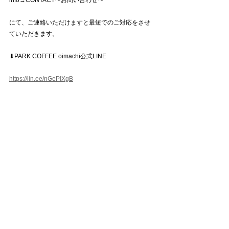
にて、ご連絡いただけますと最短でのご対応をさせ
ていただきます。
⬇︎PARK COFFEE oimachi公式LINE
https://lin.ee/nGePIXgB
その他のお問い合わせ方法も下記のメールアドレス
またはお電話にて受け付けております。
お気軽にお申し付けくださいませ♪
info@parkcoffee-oimachi.com  or  03-6754-4286