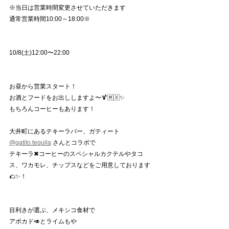
※当日は営業時間変更させていただきます
通常営業時間10:00～18:00※
10/8(土)12:00〜22:00
お昼から営業スタート！
お酒とフードをお出ししますよ〜🍹🇲🇽✨
もちろんコーヒーもあります！
大井町にあるテキーラバー、ガティート
@gatito.tequila
 さんとコラボで
テキーラ✖︎コーヒーのスペシャルカクテルやタコ
ス、ワカモレ、チップスなどをご用意しております
🌮✨！
目利きが選ぶ、メキシコ食材で
アボカド🥑とライムもや