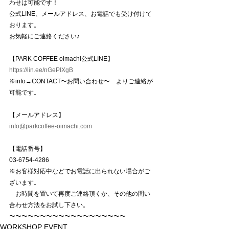
わせは可能です！
公式LINE、メールアドレス、お電話でも受け付けて
おります。
お気軽にご連絡ください♪
【PARK COFFEE oimachi公式LINE】
https://lin.ee/nGePIXgB
※info→CONTACT〜お問い合わせ〜　よりご連絡が
可能です。
【メールアドレス】
info@parkcoffee-oimachi.com
【電話番号】
03-6754-4286
※お客様対応中などでお電話に出られない場合がご
ざいます。
　お時間を置いて再度ご連絡頂くか、その他の問い
合わせ方法をお試し下さい。
〜〜〜〜〜〜〜〜〜〜〜〜〜〜〜〜〜〜〜
WORKSHOP EVENT